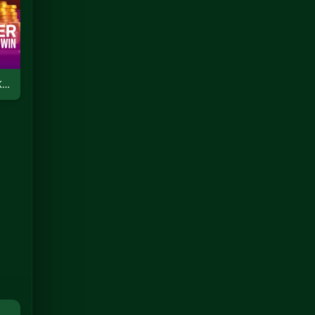
Poker Kingdom Winpng