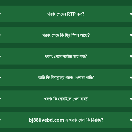
থরপং গেমের RTP কত?
থরপং গেমে কি ফ্রি স্পিন আছে?
থরপং গেমে সর্বোচ্চ জয় কত?
আমি কি বিনামূল্যে থরপং খেলতে পারি?
থরপং কি মোবাইলে খেলা যায়?
bj88livebd.com এ থরপং খেলা কি নিরাপদ?