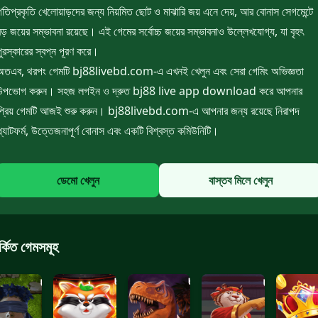
গতিপ্রকৃতি খেলোয়াড়দের জন্য নিয়মিত ছোট ও মাঝারি জয় এনে দেয়, আর বোনাস সেগমেন্টে
বড় জয়ের সম্ভাবনা রয়েছে। এই গেমের সর্বোচ্চ জয়ের সম্ভাবনাও উল্লেখযোগ্য, যা বৃহৎ
পুরস্কারের স্বপ্ন পূরণ করে।
অতএব, থরপং গেমটি bj88livebd.com-এ এখনই খেলুন এবং সেরা গেমিং অভিজ্ঞতা
উপভোগ করুন। সহজ লগইন ও দ্রুত bj88 live app download করে আপনার
প্রিয় গেমটি আজই শুরু করুন। bj88livebd.com-এ আপনার জন্য রয়েছে নিরাপদ
প্ল্যাটফর্ম, উত্তেজনাপূর্ণ বোনাস এবং একটি বিশ্বস্ত কমিউনিটি।
ডেমো খেলুন
বাস্তব মিলে খেলুন
র্কিত গেমসমূহ