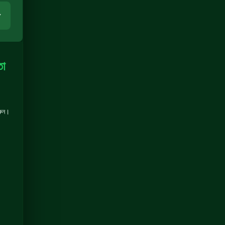
▼
তা
রুন।