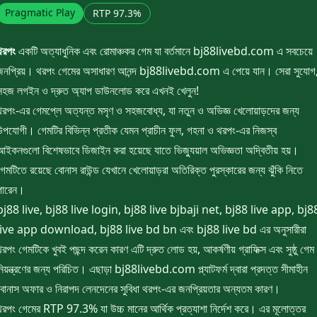
Pragmatic Play
RTP 97.3%
থরপং
একটি অত্যাধুনিক এবং রোমাঞ্চকর গেম যা বর্তমানে bj88livebd.com এ সবচেয়ে
জনপ্রিয়। থরপং গেমের অসাধারণ আনন্দ bj88livebd.com এ পেয়ে যান। সেরা সুযোগ
সহজ লগইন ও দ্রুত অ্যাপ ডাউনলোড করে এখনই খেলুন!
থরপং-এর গেমপ্লে অত্যন্ত মসৃণ ও সহজবোধ্য, যা নতুন ও অভিজ্ঞ খেলোয়াড়দের জন্য
উপযোগী। গেমটির বিভিন্ন প্রতীক যেমন প্রাচীন ফুল, গহনা ও থরপং-এর নিজস্ব
আইকনগুলো বিশেষভাবে ডিজাইন করা হয়েছে যাতে ভিজ্যুয়াল অভিজ্ঞতা অদ্বিতীয় হয়।
গেমটিতে রয়েছে বোনাস রাউন্ড যেখানে খেলোয়াড়রা অতিরিক্ত পুরস্কারের জন্য ঝুঁকি নিতে
পারেন।
bj88 live, bj88 live login, bj88 live bjbaji net, bj88 live app, bj8
live app download, bj88 live bd bn এবং bj88 live bd এর অনুসারীরা
থরপং গেমটিকে খুবই পছন্দ করেন কারণ এটি দ্রুত লোড হয়, আকর্ষণীয় গ্রাফিক্স এবং সুষ্ঠু গেম
নিয়ন্ত্রণের জন্য পরিচিত। এছাড়া bj88livebd.com প্ল্যাটফর্ম দ্বারা প্রদত্ত সীমাহীন
বোনাস অফার ও নিরাপদ লেনদেনের সুবিধা থরপং-এর জনপ্রিয়তার অন্যতম কারণ।
থরপং গেমের RTP 97.3% যা উচ্চ মানের আর্থিক প্রত্যাশা নির্দেশ করে। এর মূলোত্তর