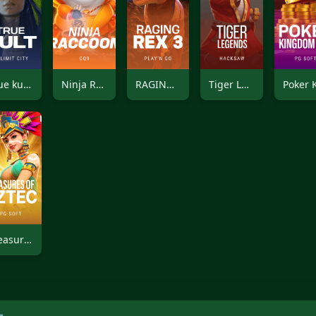
True kultpng
Ninja Raccoonpng
RAGING REX 3png
Tiger Legendspng
Treasures of Aztecpng