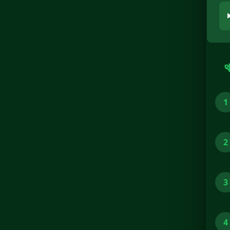
থ
1
2
3
4