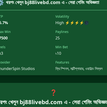
⚙️
থরপং খেলুন bj88livebd.com এ - সেরা গেমিং অভিজ্ঞতা
TP
Volatility
6.7%
High ⚡⚡⚡⚡🌑
ax Win
Paylines
7500
25
eels
Min Bet
x3
৳10
rovider
Features
hunderSpin Studios
ফ্রি স্পিনস, মাল্টিপ্লায়ার, ওয়াইল্ড সিম্বল
❓
রপং খেলুন bj88livebd.com এ - সেরা গেমিং অভিজ্ঞ