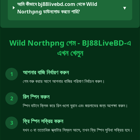
আমি কীভাবে bj88livebd.com থেকে Wild
▼
Northpng ডাউনলোড করতে পারি?
Wild Northpng গেম - BJ88LiveBD-এ
এখন খেলুন
আপনার বাজি নির্ধারণ করুন
1
গেম শুরু করার আগে আপনার বাজির পরিমাণ নির্বাচন করুন।
রিল স্পিন করুন
2
স্পিন বাটনে ক্লিক করে রিল গুলো ঘুরান এবং জয়লাভের জন্য অপেক্ষা করুন।
ফ্রি স্পিন সক্রিয় করুন
3
যখন ৩ বা ততোধিক স্ক্যাটার সিম্বল আসে, তখন ফ্রি স্পিন সুবিধা সক্রিয় হবে।