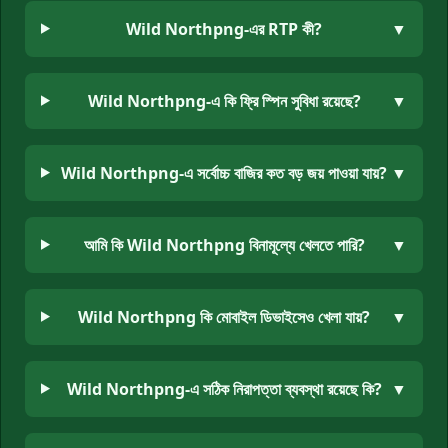
Wild Northpng-এর RTP কী?
▼
Wild Northpng-এ কি ফ্রি স্পিন সুবিধা রয়েছে?
▼
Wild Northpng-এ সর্বোচ্চ বাজির কত বড় জয় পাওয়া যায়?
▼
আমি কি Wild Northpng বিনামূল্যে খেলতে পারি?
▼
Wild Northpng কি মোবাইল ডিভাইসেও খেলা যায়?
▼
Wild Northpng-এ সঠিক নিরাপত্তা ব্যবস্থা রয়েছে কি?
▼