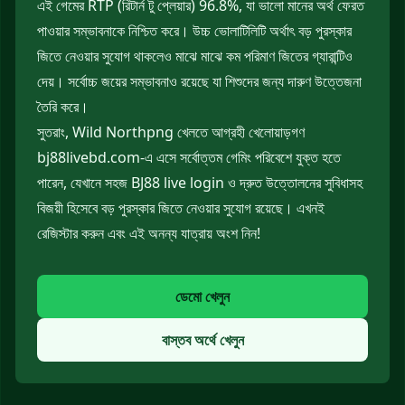
এই গেমের RTP (রিটার্ন টু প্লেয়ার) 96.8%, যা ভালো মানের অর্থ ফেরত
পাওয়ার সম্ভাবনাকে নিশ্চিত করে। উচ্চ ভোলাটিলিটি অর্থাৎ বড় পুরস্কার
জিতে নেওয়ার সুযোগ থাকলেও মাঝে মাঝে কম পরিমাণ জিতের গ্যারান্টিও
দেয়। সর্বোচ্চ জয়ের সম্ভাবনাও রয়েছে যা শিশুদের জন্য দারুণ উত্তেজনা
তৈরি করে।
সুতরাং, Wild Northpng খেলতে আগ্রহী খেলোয়াড়গণ
bj88livebd.com-এ এসে সর্বোত্তম গেমিং পরিবেশে যুক্ত হতে
পারেন, যেখানে সহজ BJ88 live login ও দ্রুত উত্তোলনের সুবিধাসহ
বিজয়ী হিসেবে বড় পুরস্কার জিতে নেওয়ার সুযোগ রয়েছে। এখনই
রেজিস্টার করুন এবং এই অনন্য যাত্রায় অংশ নিন!
ডেমো খেলুন
বাস্তব অর্থে খেলুন