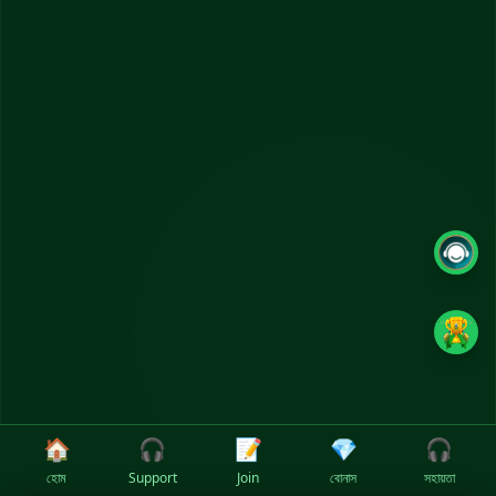
🏠
🎧
📝
💎
🎧
হোম
Support
Join
বোনাস
সহায়তা