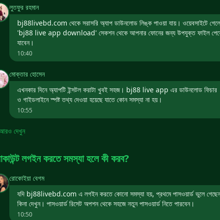
লুতফুর রহমান
bj88livebd.com থেকে সরাসরি অ্যাপ ডাউনলোড লিঙ্ক পাওয়া যায়। ওয়েবসাইটে গেল
'bj88 live app download' সেকশন থেকে আপনার ফোনের জন্য উপযুক্ত ফাইল পেয়
যাবেন।
10:40
মোক্তার হোসেন
এখনকার দিনে অ্যাপটি ইন্সটল করাটা খুবই সহজ। bj88 live app এর ডাউনলোড ফিচার
ও গাইডলাইনে স্পষ্ট তথ্য দেওয়া হয়েছে যাতে কোন সমস্যা না হয়।
10:55
আরও দেখুন
যাকাউন্ট লগইন করতে সমস্যা হলে কী করব?
রোকোইয়া বেগম
যদি bj88livebd.com এ লগইন করতে কোনো সমস্যা হয়, প্রথমে পাসওয়ার্ড ভুলে গেছে
কিনা দেখুন। পাসওয়ার্ড রিসেট অপশন থেকে সহজে নতুন পাসওয়ার্ড নিতে পারবেন।
10:50