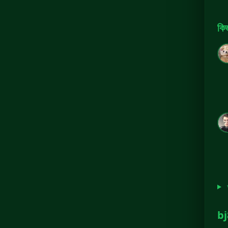
কি
bj