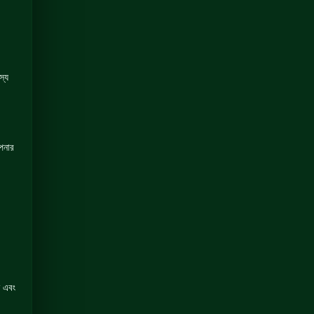
স্য
পনার
ন এবং